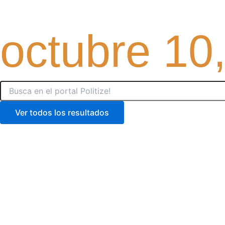
Ir
al
octubre 10
contenido
Search
RUTAS
...
Ver todos los resultados
CONOC
POL
CONTENID