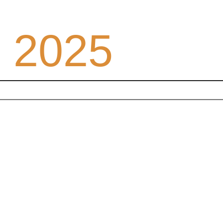
, 2025
IENDO LA
CONOCIENDO LA
CIUDADANÍ
ITICA
DEMOCRACIA
PRÁCT
O RECIENTE
Ver todos