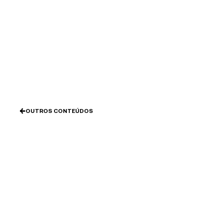
Ir
al
contenido
OUTROS CONTEÚDOS