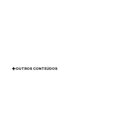
Ir
al
contenido
OUTROS CONTEÚDOS