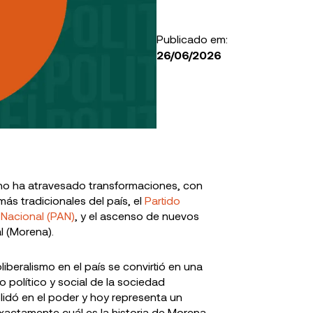
Publicado em:
26/06/2026
 Emiliano
El Partido Morena en
Movimiento 
ál es su
México: historia,
historia, ide
cano ha atravesado transformaciones, con
ideología e impacto
políticas
ás tradicionales del país, el
Partido
 Nacional (PAN)
, y el ascenso de nuevos
l (Morena).
eralismo en el país se convirtió en una
o político y social de la sociedad
lidó en el poder y hoy representa un
actamente cuál es la historia de Morena,