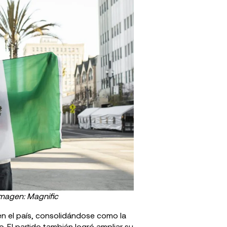
magen: Magnific
en el país, consolidándose como la
. El partido también logró ampliar su