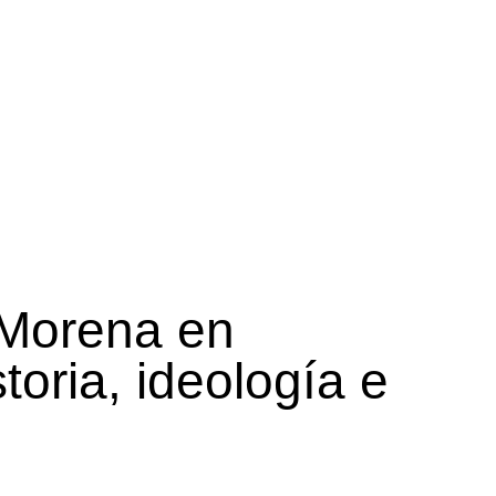
 Morena en
A EN LA
ICA
toria, ideología e