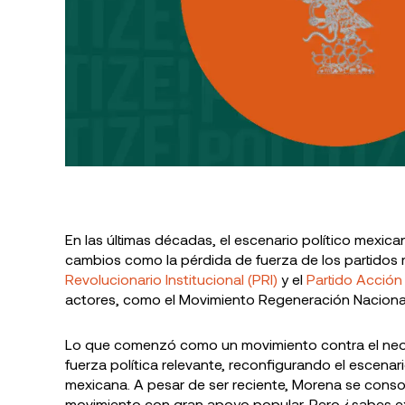
¿Quién fue
Zapata y cu
En las últimas décadas, el escenario político mexi
legado?
cambios como la pérdida de fuerza de los partidos m
Revolucionario Institucional (PRI)
y el
Partido Acción
actores, como el Movimiento Regeneración Naciona
Lo que comenzó como un movimiento contra el neolib
fuerza política relevante, reconfigurando el escenari
mexicana. A pesar de ser reciente, Morena se conso
movimiento con gran apoyo popular. Pero ¿sabes ex