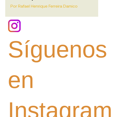
Por
Rafael Henrique Ferreira Damico
Síguenos
en
Instagram