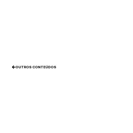
Ir
al
contenido
OUTROS CONTEÚDOS