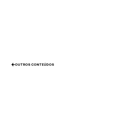
Ir
al
contenido
OUTROS CONTEÚDOS