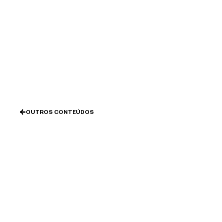
Ir
al
contenido
OUTROS CONTEÚDOS