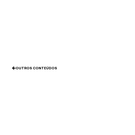
Ir
al
contenido
OUTROS CONTEÚDOS