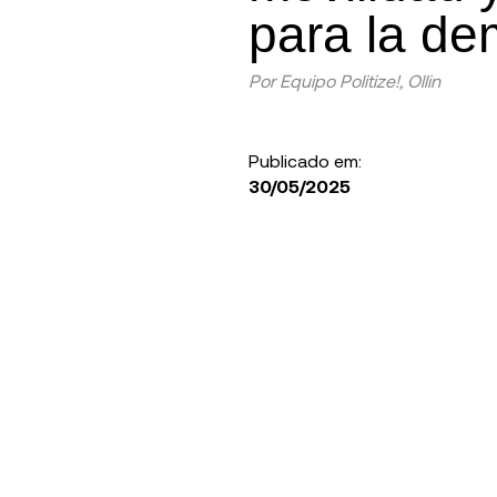
para la de
Por
Equipo Politize!
,
Ollin
Publicado em:
30/05/2025
 Emiliano
ál es su