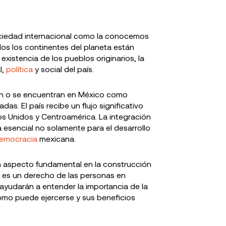
El Partido Morena en
Movimiento 
México: historia,
historia, ide
ideología e impacto
políticas
ciedad internacional como la conocemos
os los continentes del planeta están
existencia de los pueblos originarios, la
l,
política
y social del país.
en o se encuentran en México como
as. El país recibe un flujo significativo
s Unidos y Centroamérica. La integración
ta esencial no solamente para el desarrollo
emocracia
mexicana.
n aspecto fundamental en la construcción
n es un derecho de las personas en
ayudarán a entender la importancia de la
cómo puede ejercerse y sus beneficios