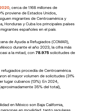
 2020
, cerca de 1.168 millones de
60% proviene de Estados Unidos,
e siguen migrantes de Centroamérica y
, Honduras y Cuba los principales países
migrantes españoles en el país.
xicana de Ayuda a Refugiados (COMAR),
México durante el año 2023, la cifra más
casi a la mitad, con
78.975
solicitudes de
 refugiados procedía de Centroamérica.
taron el mayor volumen de solicitudes (31%
cer lugar cubanos (13%). En 2024,
 (aproximadamente 35% del total),
idad en México son Baja California,
 personas en movilidad, tanto regulares